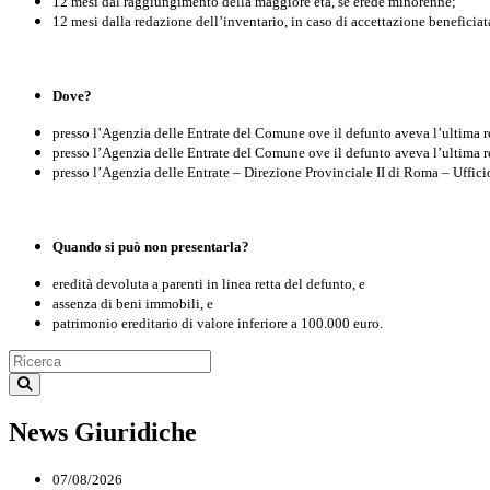
12 mesi dal raggiungimento della maggiore età, se erede minorenne;
12 mesi dalla redazione dell’inventario, in caso di accettazione beneficiat
Dove?
presso l’Agenzia delle Entrate del Comune ove il defunto aveva l’ultima res
presso l’Agenzia delle Entrate del Comune ove il defunto aveva l’ultima res
presso l’Agenzia delle Entrate – Direzione Provinciale II di Roma – Ufficio 
Quando si può non presentarla?
eredità devoluta a parenti in linea retta del defunto, e
assenza di beni immobili, e
patrimonio ereditario di valore inferiore a 100.000 euro.
News Giuridiche
07/08/2026