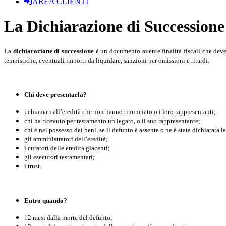
AREA CLIENTI
La Dichiarazione di Successione
La
dichiarazione di successione
è un documento avente finalità fiscali che deve
tempistiche, eventuali importi da liquidare, sanzioni per omissioni e ritardi.
Chi deve presentarla?
i chiamati all’eredità che non hanno rinunciato o i loro rappresentanti;
chi ha ricevuto per testamento un legato, o il suo rappresentante;
chi è nel possesso dei beni, se il defunto è assente o ne è stata dichiarata l
gli amministratori dell’eredità;
i curatori delle eredità giacenti;
gli esecutori testamentari;
i trust.
Entro quando?
12 mesi dalla morte del defunto;