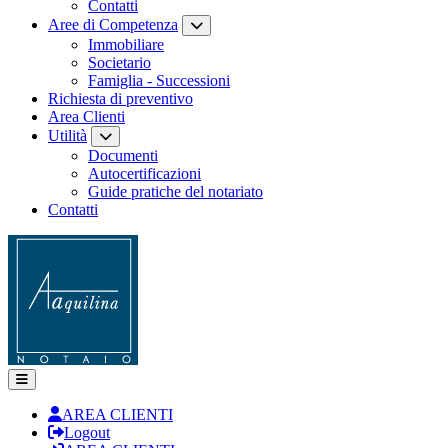
Contatti
Aree di Competenza
Immobiliare
Societario
Famiglia - Successioni
Richiesta di preventivo
Area Clienti
Utilità
Documenti
Autocertificazioni
Guide pratiche del notariato
Contatti
AREA CLIENTI
Logout