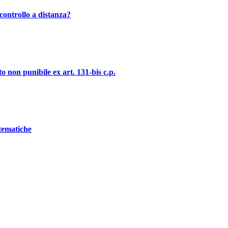
controllo a distanza?
o non punibile ex art. 131-bis c.p.
stematiche