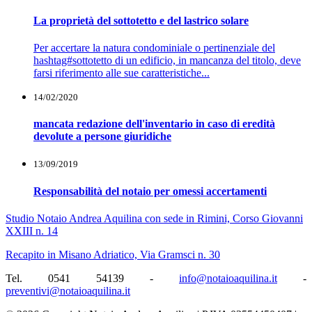
La proprietà del sottotetto e del lastrico solare
Per accertare la natura condominiale o pertinenziale del
hashtag#sottotetto di un edificio, in mancanza del titolo, deve
farsi riferimento alle sue caratteristiche...
14/02/2020
mancata redazione dell'inventario in caso di eredità
devolute a persone giuridiche
13/09/2019
Responsabilità del notaio per omessi accertamenti
Studio Notaio Andrea Aquilina con sede in Rimini, Corso Giovanni
XXIII n. 14
Recapito in Misano Adriatico, Via Gramsci n. 30
Tel. 0541 54139 -
info@notaioaquilina.it
-
preventivi@notaioaquilina.it