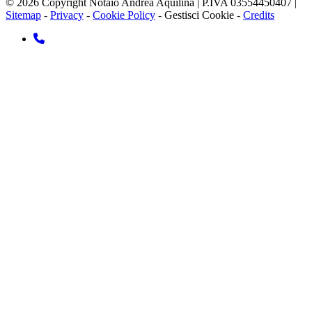
© 2026 Copyright Notaio Andrea Aquilina | P.IVA 03554450407 |
Sitemap
-
Privacy
-
Cookie Policy
-
Gestisci Cookie
-
Credits